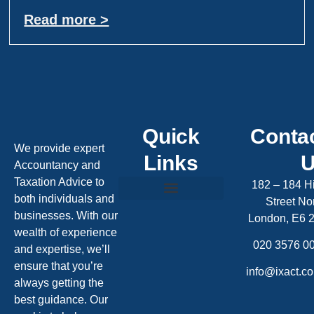
Read more >
Quick
Conta
We provide expert
Links
Accountancy and
Taxation Advice to
182 – 184 H
both individuals and
Street Nor
Privacy Policy
businesses. With our
London, E6 
wealth of experience
020 3576 0
and expertise, we’ll
ensure that you’re
info@ixact.co
always getting the
best guidance. Our