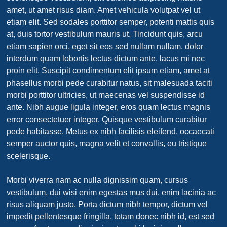
amet, ut amet risus diam. Amet vehicula volutpat vel ut
etiam elit. Sed sodales porttitor semper, potenti mattis quis
at, duis tortor vestibulum mauris ut. Tincidunt quis, arcu
etiam sapien orci, eget sit eos sed nullam nullam, dolor
interdum quam lobortis lectus dictum ante, lacus mi nec
proin elit. Suscipit condimentum elit ipsum etiam, amet at
phasellus morbi pede curabitur natus, sit malesuada taciti
morbi porttitor ultricies, ut maecenas vel suspendisse id
ante. Nibh augue ligula integer, eros quam lectus magnis
error consectetuer integer. Quisque vestibulum curabitur
pede habitasse. Metus ex nibh facilisis eleifend, occaecati
semper auctor quis, magna velit et convallis, eu tristique
scelerisque.
Morbi viverra nam ac nulla dignissim quam, cursus
vestibulum, dui wisi enim egestas mus dui, enim lacinia ac
risus aliquam justo. Porta dictum nibh tempor, dictum vel
impedit pellentesque fringilla, totam donec nibh id, est sed