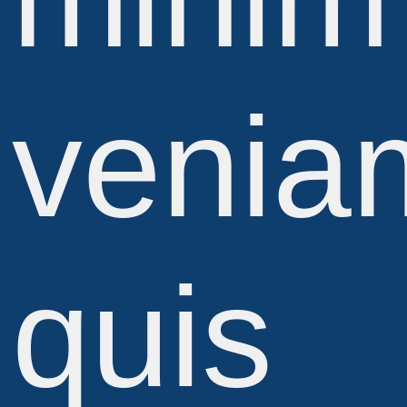
venia
quis