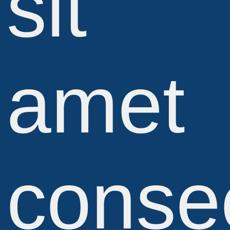
sit
amet
conse