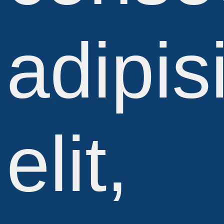
adipis
elit,