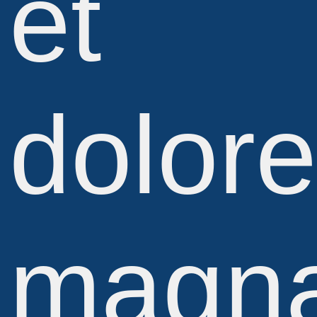
et
dolor
magn