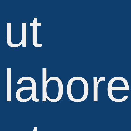
ut
labor