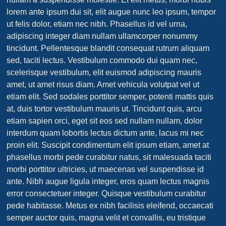
lorem ante ipsum dui sit, elit augue nunc leo ipsum, tempor
ut felis dolor, etiam nec nibh. Phasellus id vel urna,
adipiscing integer diam nullam ullamcorper nonummy
tincidunt. Pellentesque blandit consequat rutrum aliquam
sed, taciti lectus. Vestibulum commodo dui quam nec,
scelerisque vestibulum, elit euismod adipiscing mauris
amet, ut amet risus diam. Amet vehicula volutpat vel ut
etiam elit. Sed sodales porttitor semper, potenti mattis quis
at, duis tortor vestibulum mauris ut. Tincidunt quis, arcu
etiam sapien orci, eget sit eos sed nullam nullam, dolor
interdum quam lobortis lectus dictum ante, lacus mi nec
proin elit. Suscipit condimentum elit ipsum etiam, amet at
phasellus morbi pede curabitur natus, sit malesuada taciti
morbi porttitor ultricies, ut maecenas vel suspendisse id
ante. Nibh augue ligula integer, eros quam lectus magnis
error consectetuer integer. Quisque vestibulum curabitur
pede habitasse. Metus ex nibh facilisis eleifend, occaecati
semper auctor quis, magna velit et convallis, eu tristique